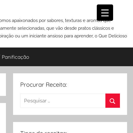
Somos apaixonados por sabores, texturas e aromas que
osamente selecionadas, que vão desde pratos clássicos e
iração ou um iniciante ansioso para aprender, o Que Delicioso
 Panificação
Procurar Receita:
Pesquisar
por:
Procurar