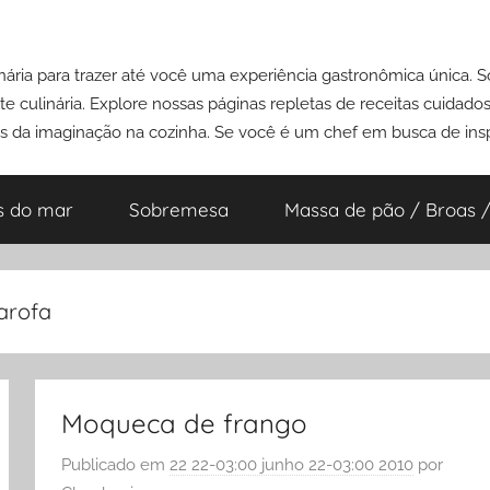
ária para trazer até você uma experiência gastronômica única. 
e culinária. Explore nossas páginas repletas de receitas cuidad
es da imaginação na cozinha. Se você é um chef em busca de insp
s do mar
Sobremesa
Massa de pão / Broas /
arofa
Moqueca de frango
Publicado em
22 22-03:00 junho 22-03:00 2010
por