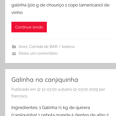
galinha 500 g de chouriço 1 copo (americano) de
vinho
Continue lendo
Aves
,
Comida de BAR / boteco
Deixe um comentário
Galinha na canjiquinha
Publicado em
12 12-03:00 outubro 12-03:00 2009
por
francisco
Ingredientes: 1 Galinha ½ kg de quirera
(canjiquinha) 1 cebola grande 5 dentes de alho 2