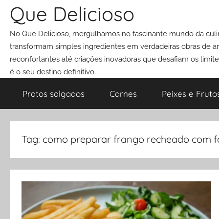
Pular
Que Delicioso
para
No Que Delicioso, mergulhamos no fascinante mundo da culin
o
transformam simples ingredientes em verdadeiras obras de art
conteúdo
reconfortantes até criações inovadoras que desafiam os limit
é o seu destino definitivo.
Pratos salgados
Carnes
Peixes e Fruto
Tag:
como preparar frango recheado com f