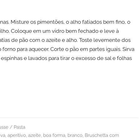
inas. Misture os pimentões, o alho fatiados bem fino, o
milho. Coloque em um vidro bem fechado e leve à
tias de pão com o azeite e alho. Toste levemente dos
 forno para aquecer. Corte o pão em partes iguais. Sirva
pinhas e lavados para tirar o excesso de sal e folhas
sse / Pasta
va
,
aperitivo
,
azeite
,
boa forma
,
branco
,
Bruschetta com