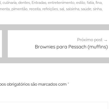
l
,
culinaria
,
dentes
,
Entradas
,
entretenimento
,
estilo
,
fatia
,
fina
,
menta
,
pimentão
,
receita
,
refeições
,
sal
,
salsinha
,
saúde
,
sinha
,
Próximo post
Brownies para Pessach (muffins)
os obrigatórios são marcados com
*