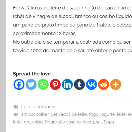
Ferva 3 litros de leite de saquinho (o de caixa não 
(chá) de vinagre de álcool, branco ou coalho líqu
um pano de prato limpo ou pano de fralda, e coloq
aproximadamente 12 horas.
No outro dia é só temperar a coalhada como quiser o
fervido,100g de manteiga e sal, até obter o ponto do
Spread the love
Leite e derivados
amido
,
colher
,
derivados de leite
,
fogo
,
iogurte
,
leite
,
l
leite
,
requeijão
,
Requeijão caseiro
,
ricota
,
sal
,
Sopa