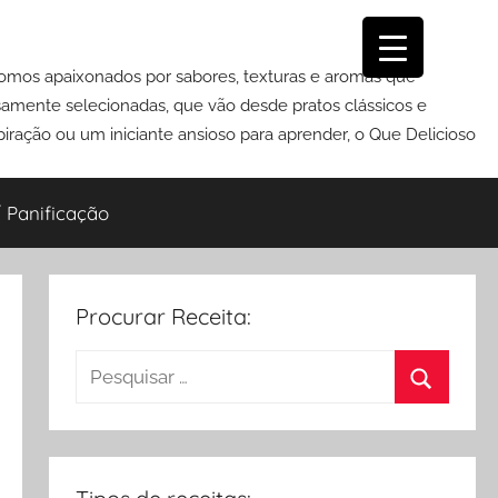
Somos apaixonados por sabores, texturas e aromas que
osamente selecionadas, que vão desde pratos clássicos e
iração ou um iniciante ansioso para aprender, o Que Delicioso
 Panificação
Procurar Receita:
Pesquisar
por:
Procurar