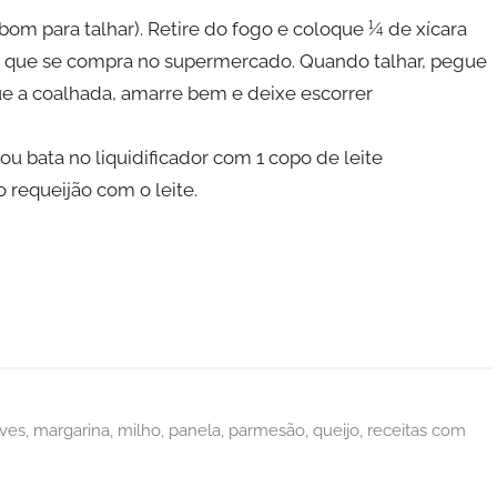
é bom para talhar). Retire do fogo e coloque ¼ de xícara
ido que se compra no supermercado. Quando talhar, pegue
ue a coalhada, amarre bem e deixe escorrer
u bata no liquidificador com 1 copo de leite
 requeijão com o leite.
eves
,
margarina
,
milho
,
panela
,
parmesão
,
queijo
,
receitas com