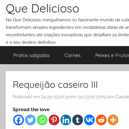
Pular
Que Delicioso
para
No Que Delicioso, mergulhamos no fascinante mundo da culin
o
transformam simples ingredientes em verdadeiras obras de art
conteúdo
reconfortantes até criações inovadoras que desafiam os limit
é o seu destino definitivo.
Pratos salgados
Carnes
Peixes e Fruto
Requeijão caseiro III
Publicado em
24 24-03:00 junho 24-03:00 2009
por
Claude
Spread the love