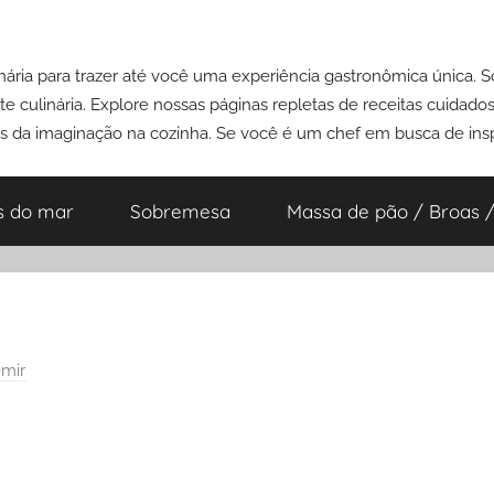
ária para trazer até você uma experiência gastronômica única. 
e culinária. Explore nossas páginas repletas de receitas cuidad
es da imaginação na cozinha. Se você é um chef em busca de insp
s do mar
Sobremesa
Massa de pão / Broas /
mir