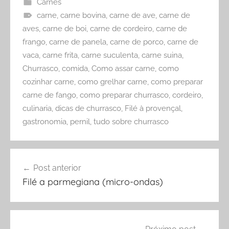
Carnes
carne
,
carne bovina
,
carne de ave
,
carne de
aves
,
carne de boi
,
carne de cordeiro
,
carne de
frango
,
carne de panela
,
carne de porco
,
carne de
vaca
,
carne frita
,
carne suculenta
,
carne suina
,
Churrasco
,
comida
,
Como assar carne
,
como
cozinhar carne
,
como grelhar carne
,
como preparar
carne de fango
,
como preparar churrasco
,
cordeiro
,
culinaria
,
dicas de churrasco
,
Filé à provençal
,
gastronomia
,
pernil
,
tudo sobre churrasco
Navegação
Post anterior
de
Filé a parmegiana (micro-ondas)
Post