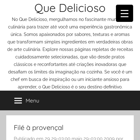
Que Delicioso
Pular
para
No Que Delicioso, mergulhamos no fascinante mundo da
o
culinária para trazer até você uma experiência gastronômica
conteúdo
única. Somos apaixonados por sabores, texturas e aromas
que transformam simples ingredientes em verdadeiras obras
de arte culinária. Explore nossas páginas repletas de receitas
cuidadosamente selecionadas, que vão desde pratos
clássicos e reconfortantes até criações inovadoras que
desafiam os limites da imaginação na cozinha. Se você é um
chef em busca de inspiração ou um iniciante ansioso para
aprender, o Que Delicioso é o seu destino definitivo.
Menu
Filé à provençal
Publicado em
29 29-03:00 maio 29-03:00 2009
por