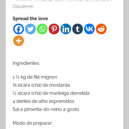
Claudemir
Spread the love
Ingredientes:
1 ½ kg de filé mignon
⅓ xícara (chá) de mostarda
½ xícara (chá) de manteiga derretida
4 dentes de alho espremidos
Sal e pimenta-do-reino a gosto
Modo de preparar: