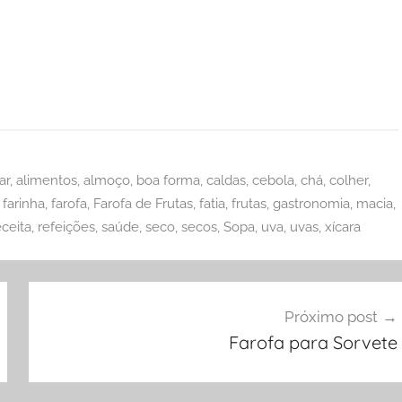
ar
,
alimentos
,
almoço
,
boa forma
,
caldas
,
cebola
,
chá
,
colher
,
,
farinha
,
farofa
,
Farofa de Frutas
,
fatia
,
frutas
,
gastronomia
,
macia
,
eceita
,
refeições
,
saúde
,
seco
,
secos
,
Sopa
,
uva
,
uvas
,
xícara
Próximo post
Farofa para Sorvete