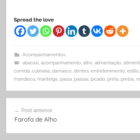
Spread the love
Acompanhamentos
abacaxi
,
acompanhamento
,
alho
,
alimentação
,
aliment
comida
,
culinaria
,
damasco
,
dentes
,
entretenimento
,
estilo
mandioca
,
manteiga
,
passa
,
passas
,
picado
,
preta
,
pretas
,
r
Navegação
Post anterior
de
Farofa de Alho
Post