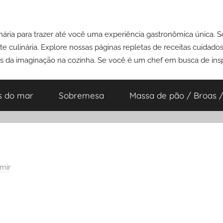
ária para trazer até você uma experiência gastronômica única. 
e culinária. Explore nossas páginas repletas de receitas cuidad
es da imaginação na cozinha. Se você é um chef em busca de insp
s do mar
Sobremesa
Massa de pão / Broas /
mir