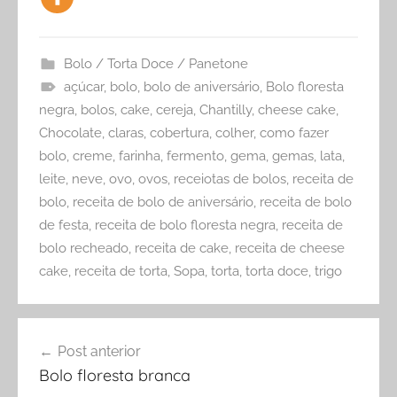
Bolo / Torta Doce / Panetone
açúcar
,
bolo
,
bolo de aniversário
,
Bolo floresta
negra
,
bolos
,
cake
,
cereja
,
Chantilly
,
cheese cake
,
Chocolate
,
claras
,
cobertura
,
colher
,
como fazer
bolo
,
creme
,
farinha
,
fermento
,
gema
,
gemas
,
lata
,
leite
,
neve
,
ovo
,
ovos
,
receiotas de bolos
,
receita de
bolo
,
receita de bolo de aniversário
,
receita de bolo
de festa
,
receita de bolo floresta negra
,
receita de
bolo recheado
,
receita de cake
,
receita de cheese
cake
,
receita de torta
,
Sopa
,
torta
,
torta doce
,
trigo
Navegação
Post anterior
de
Bolo floresta branca
Post