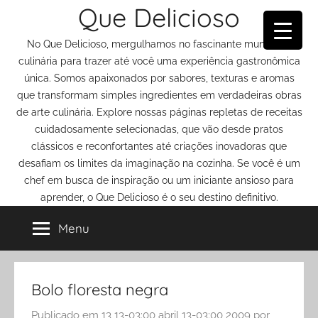
Que Delicioso
Pular
para
No Que Delicioso, mergulhamos no fascinante mundo da
o
culinária para trazer até você uma experiência gastronômica
conteúdo
única. Somos apaixonados por sabores, texturas e aromas
que transformam simples ingredientes em verdadeiras obras
de arte culinária. Explore nossas páginas repletas de receitas
cuidadosamente selecionadas, que vão desde pratos
clássicos e reconfortantes até criações inovadoras que
desafiam os limites da imaginação na cozinha. Se você é um
chef em busca de inspiração ou um iniciante ansioso para
aprender, o Que Delicioso é o seu destino definitivo.
Menu
Bolo floresta negra
Publicado em
13 13-03:00 abril 13-03:00 2009
por