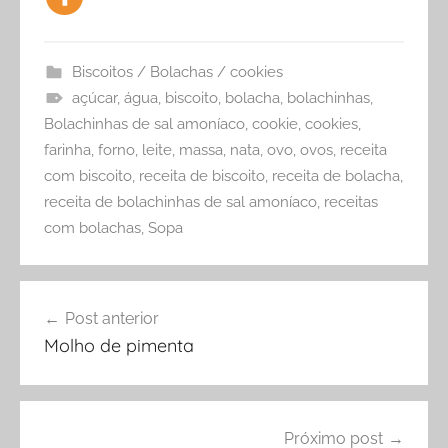
Biscoitos / Bolachas / cookies
açúcar
,
água
,
biscoito
,
bolacha
,
bolachinhas
,
Bolachinhas de sal amoníaco
,
cookie
,
cookies
,
farinha
,
forno
,
leite
,
massa
,
nata
,
ovo
,
ovos
,
receita
com biscoito
,
receita de biscoito
,
receita de bolacha
,
receita de bolachinhas de sal amoníaco
,
receitas
com bolachas
,
Sopa
Navegação
Post anterior
de
Molho de pimenta
Post
Próximo post