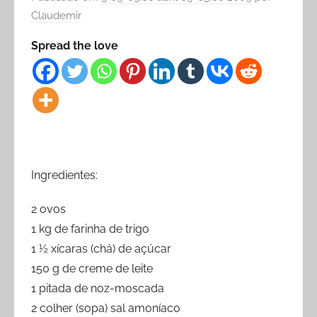
Claudemir
Spread the love
Ingredientes:
2 ovos
1 kg de farinha de trigo
1 ½ xícaras (chá) de açúcar
150 g de creme de leite
1 pitada de noz-moscada
2 colher (sopa) sal amoníaco