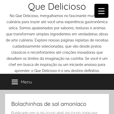
Que Delicioso
Pular
para
No Que Delicioso, mergulhamos no fascinante mundo da
o
culinária para trazer até você uma experiência gastronômica
conteúdo
única. Somos apaixonados por sabores, texturas e aromas
que transformam simples ingredientes em verdadeiras obras
de arte culinária. Explore nossas páginas repletas de receitas
cuidadosamente selecionadas, que vão desde pratos
clássicos e reconfortantes até criações inovadoras que
desafiam os limites da imaginação na cozinha. Se você é um
chef em busca de inspiração ou um iniciante ansioso para
aprender, o Que Delicioso é o seu destino definitivo.
Menu
Bolachinhas de sal amoníaco
Publicado em
9 09-03:00 abril 09-03:00 2009
por