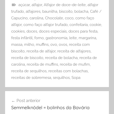
açúcar
,
alfajor
,
Alfajor de doce-de-leite
,
alfajor
trufado
,
alfajores
,
baunilha
,
biscoito
,
bolacha
,
Café /
Capucino
,
carolina
,
Chocolate
,
coco
,
como faço
alfajor
,
como faço alfajor trufado
,
confeitaria
,
cookie
,
cookies
,
doces
,
doces especiais
,
doces para festa
,
festa infântil
,
forno
,
gastronomia
,
leite
,
margarina
,
massa
,
milho
,
muffins
,
ovo
,
ovos
,
receita com
biscoito
,
receita de alfajor
,
receita de alfajores
,
receita de biscoito
,
receita de bolacha
,
receita de
carolina
,
receita de muffins
,
receita de mufim
,
receita de sequilhos
,
receitas com bolachas
,
receitas de sobremesa
,
sequilhos
,
Sopa
Navegação
Post anterior
de
Semmelknödel = bolinhos da Bavária
Post