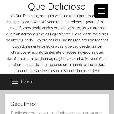
Que Delicioso
Pular
para
No Que Delicioso, mergulhamos no fascinante mundo da
o
culinária para trazer até você uma experiência gastronômica
conteúdo
única. Somos apaixonados por sabores, texturas e aromas
que transformam simples ingredientes em verdadeiras obras
de arte culinária. Explore nossas páginas repletas de receitas
cuidadosamente selecionadas, que vão desde pratos
clássicos e reconfortantes até criações inovadoras que
desafiam os limites da imaginação na cozinha. Se você é um
chef em busca de inspiração ou um iniciante ansioso para
aprender, o Que Delicioso é o seu destino definitivo.
Menu
Sequilhos I
Publicado em
27 27-03:00 junho 27-03:00 2009
por