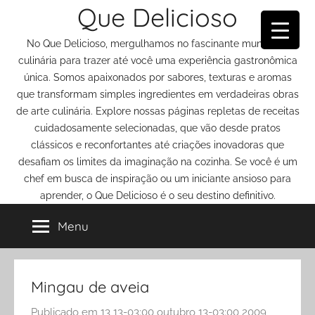
Que Delicioso
Pular
para
No Que Delicioso, mergulhamos no fascinante mundo da
o
culinária para trazer até você uma experiência gastronômica
conteúdo
única. Somos apaixonados por sabores, texturas e aromas
que transformam simples ingredientes em verdadeiras obras
de arte culinária. Explore nossas páginas repletas de receitas
cuidadosamente selecionadas, que vão desde pratos
clássicos e reconfortantes até criações inovadoras que
desafiam os limites da imaginação na cozinha. Se você é um
chef em busca de inspiração ou um iniciante ansioso para
aprender, o Que Delicioso é o seu destino definitivo.
Menu
Mingau de aveia
Publicado em
13 13-03:00 outubro 13-03:00 2009